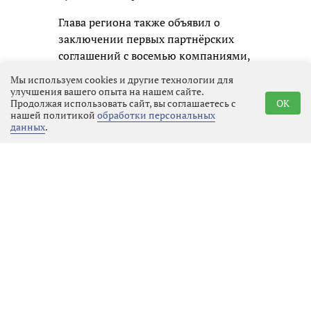
Глава региона также объявил о
заключении первых партнёрских
соглашений с восемью компаниями,
среди которых «Коммерсантъ»,
Мы используем cookies и другие технологии для
«Теремок», «Апатит», «Филип
улучшения вашего опыта на нашем сайте.
Продолжая использовать сайт, вы соглашаетесь с
OK
Моррис Ижора», «Воздушные Ворота
нашей политикой
обработки персональных
Северной Столицы», «Приматек»,
данных
.
«Каппа Рус» и «Супервэйв групп». В
сотрудничестве с ними
запланированы регата с парусами
Билибина, дегустации выборгского
кренделя и копорского чая,
строительство и ремонт социальных
объектов, детские картонные
лабиринты и фотовыставки.
Празднование 100-летия
Ленинградской области продлится