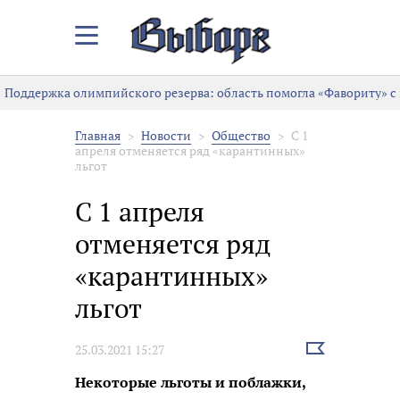
Закрыть/
Открыть
меню
Поддержка олимпийского резерва: область помогла «Фавориту» с
Главная
Новости
Общество
С 1
апреля отменяется ряд «карантинных»
льгот
С 1 апреля
отменяется ряд
«карантинных»
льгот
Выбрать
25.03.2021 15:27
новость
Некоторые льготы и поблажки,