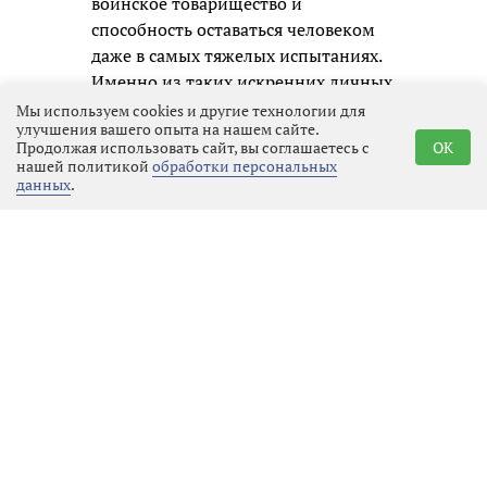
воинское товарищество и
способность оставаться человеком
даже в самых тяжелых испытаниях.
Именно из таких искренних личных
образов и складывается честная
Мы используем cookies и другие технологии для
улучшения вашего опыта на нашем сайте.
память о нашем времени для
Продолжая использовать сайт, вы соглашаетесь с
OK
будущих поколений.
нашей политикой
обработки персональных
данных
.
Реклама
Последние новости