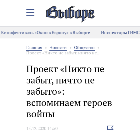
Закрыть/
Открыть
меню
Кинофестиваль «Окно в Европу» в Выборге
Инспекторы ГИМС 
Главная
Новости
Общество
Проект «Никто не забыт, ничто не...
Проект «Никто не
забыт, ничто не
забыто»:
вспоминаем героев
войны
Выбрать
15.12.2020 14:50
новость