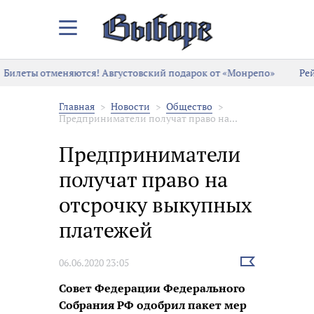
Закрыть/
Открыть
меню
Билеты отменяются! Августовский подарок от «Монрепо»
Рей
Главная
Новости
Общество
Предприниматели получат право на...
Предприниматели
получат право на
отсрочку выкупных
платежей
Выбрать
06.06.2020 23:05
новость
Совет Федерации Федерального
Собрания РФ одобрил пакет мер