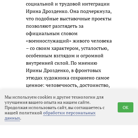
социальной и трудовой интеграции
Ирина Дрозденко. Она подчеркнула,
что подобные выставочные проекты
позволяют разглядеть за
официальным словом
«военнослужащий» живого человека
– со своим характером, усталостью,
особенным взглядом и огромной
внутренней силой. По мнению
Ирины Дрозденко, в фронтовых
этюдах художника сохранено самое
ценное: человечность, достоинство,
воинское товарищество и
Мы используем cookies и другие технологии для
способность оставаться человеком
улучшения вашего опыта на нашем сайте.
даже в самых тяжелых испытаниях.
Продолжая использовать сайт, вы соглашаетесь с
OK
нашей политикой
обработки персональных
Именно из таких искренних личных
данных
.
образов и складывается честная
память о нашем времени для
будущих поколений.