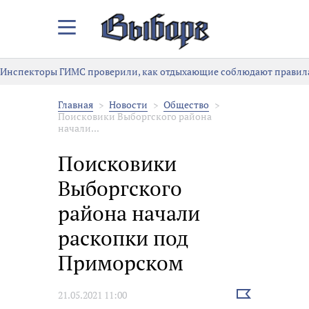
Закрыть/
Открыть
меню
Инспекторы ГИМС проверили, как отдыхающие соблюдают правила
Главная
Новости
Общество
Поисковики Выборгского района
начали...
Поисковики
Выборгского
района начали
раскопки под
Приморском
Выбрать
21.05.2021 11:00
новость