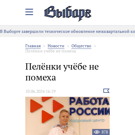
Закрыть/
Открыть
меню
В Выборге завершили техническое обновление межквартальной к
Главная
Новости
Общество
Пелёнки учёбе не помеха
Пелёнки учёбе не
помеха
Выбрать
10.06.2024 16:19
новость
878