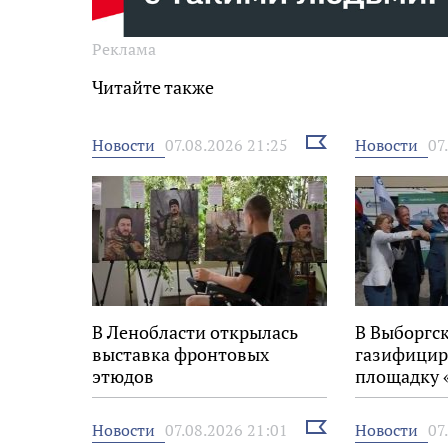
Реклама
Читайте также
Выбрать
Новости
Новости
07.08.2026 21:25
07
новость
В Ленобласти открылась
В Выборгс
выставка фронтовых
газифицир
этюдов
площадку 
Выбрать
Новости
Новости
07.08.2026 21:01
07
новость