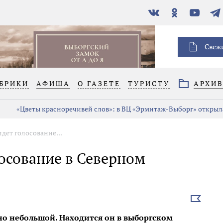
В
Одноклассники
YouTube
Тел
контакте
Свеж
БРИКИ
АФИША
О ГАЗЕТЕ
ТУРИСТУ
АРХИ
«Цветы красноречивей слов»: в ВЦ «Эрмитаж-Выборг» открыла
идет голосование...
лосование в Северном
Выбрать
новость
но небольшой. Находится он в выборгском