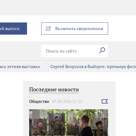
еграм
ий выпуск
Включить уведомления
Искать
В
сь летняя выставка
Сергей Безруков в Выборге: премьера фил
Последние новости
Общество
07.08.2026 21:25
Выбрать
новость