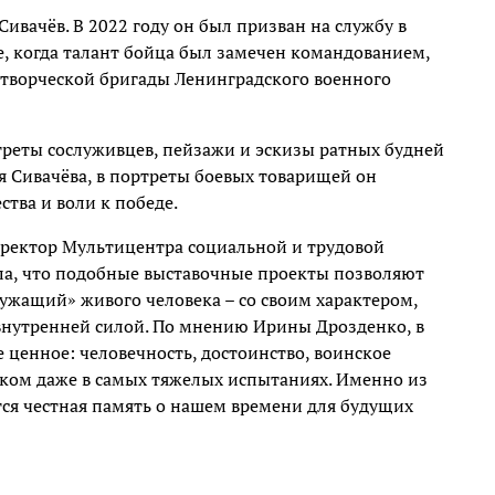
вачёв. В 2022 году он был призван на службу в
, когда талант бойца был замечен командованием,
 творческой бригады Ленинградского военного
треты сослуживцев, пейзажи и эскизы ратных будней
я Сивачёва, в портреты боевых товарищей он
тва и воли к победе.
иректор Мультицентра социальной и трудовой
ла, что подобные выставочные проекты позволяют
ужащий» живого человека – со своим характером,
внутренней силой. По мнению Ирины Дрозденко, в
ценное: человечность, достоинство, воинское
еком даже в самых тяжелых испытаниях. Именно из
тся честная память о нашем времени для будущих