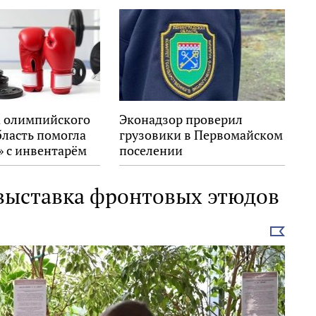
 олимпийского
Эконадзор проверил
бласть помогла
грузовики в Первомайском
» с инвентарём
поселении
 выставка фронтовых этюдов
Выбрать
новость