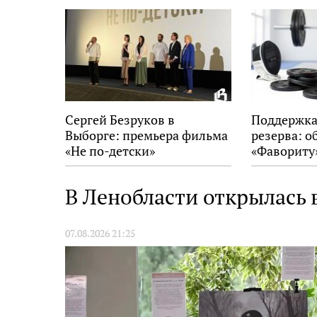
Сергей Безруков в
Поддержка
Выборге: премьера фильма
резерва: о
«Не по-детски»
«Фавориту
В Ленобласти открылась
07.08.2026 21:25