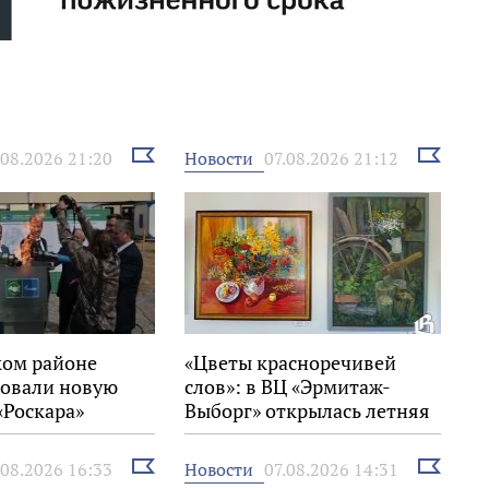
Выбрать
Выбрать
Новости
.08.2026 21:20
07.08.2026 21:12
новость
новость
ком районе
«Цветы красноречивей
овали новую
слов»: в ВЦ «Эрмитаж-
«Роскара»
Выборг» открылась летняя
выставка
Выбрать
Выбрать
Новости
.08.2026 16:33
07.08.2026 14:31
новость
новость