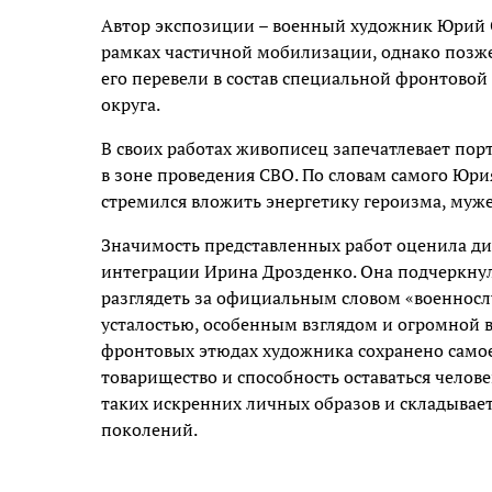
Автор экспозиции – военный художник Юрий Си
рамках частичной мобилизации, однако позже
его перевели в состав специальной фронтовой
округа.
В своих работах живописец запечатлевает пор
в зоне проведения СВО. По словам самого Юри
стремился вложить энергетику героизма, мужес
Значимость представленных работ оценила д
интеграции Ирина Дрозденко. Она подчеркну
разглядеть за официальным словом «военносл
усталостью, особенным взглядом и огромной 
фронтовых этюдах художника сохранено самое 
товарищество и способность оставаться челов
таких искренних личных образов и складывае
поколений.