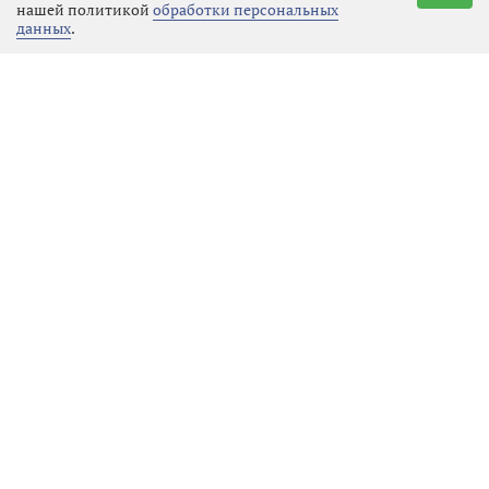
нашей политикой
обработки персональных
работы всей строительной команды
данных
.
Ленинградской области.
Реклама
Последние новости
Культура
09.08.2026 17:54
Выбрать
новость