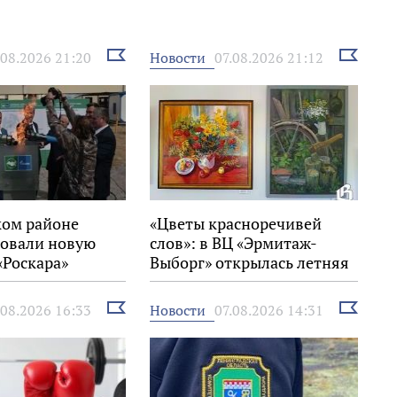
Выбрать
Выбрать
Новости
.08.2026 21:20
07.08.2026 21:12
новость
новость
ком районе
«Цветы красноречивей
овали новую
слов»: в ВЦ «Эрмитаж-
«Роскара»
Выборг» открылась летняя
выставка
Выбрать
Выбрать
Новости
.08.2026 16:33
07.08.2026 14:31
новость
новость