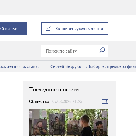
еграм
ий выпуск
Включить уведомления
Искать
В
сь летняя выставка
Сергей Безруков в Выборге: премьера фил
Последние новости
Общество
07.08.2026 21:25
Выбрать
новость