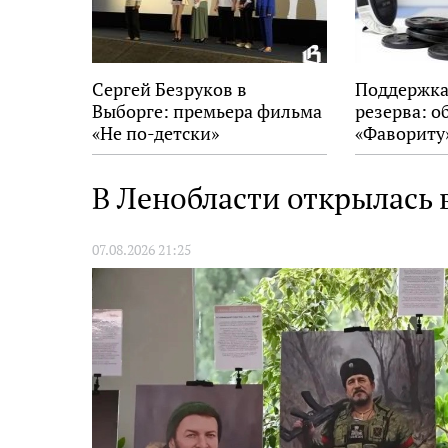
Сергей Безруков в
Поддержка
Выборге: премьера фильма
резерва: о
«Не по-детски»
«Фавориту
В Ленобласти открылась
07.08.2026 21:25