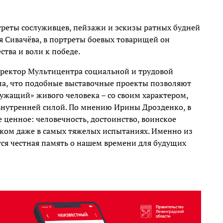
треты сослуживцев, пейзажи и эскизы ратных будней
я Сивачёва, в портреты боевых товарищей он
тва и воли к победе.
иректор Мультицентра социальной и трудовой
ла, что подобные выставочные проекты позволяют
ужащий» живого человека – со своим характером,
внутренней силой. По мнению Ирины Дрозденко, в
ценное: человечность, достоинство, воинское
еком даже в самых тяжелых испытаниях. Именно из
тся честная память о нашем времени для будущих