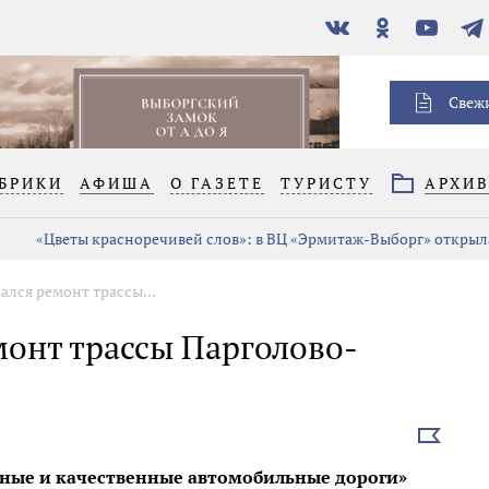
В
Одноклассники
YouTube
Тел
контакте
Свеж
БРИКИ
АФИША
О ГАЗЕТЕ
ТУРИСТУ
АРХИ
«Цветы красноречивей слов»: в ВЦ «Эрмитаж-Выборг» открыла
ался ремонт трассы...
монт трассы Парголово-
Выбрать
новость
сные и качественные автомобильные дороги»