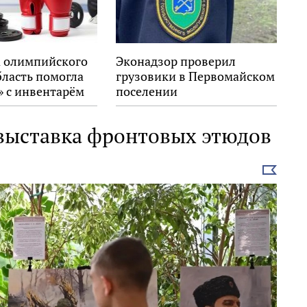
 олимпийского
Эконадзор проверил
бласть помогла
грузовики в Первомайском
» с инвентарём
поселении
 выставка фронтовых этюдов
Выбрать
новость