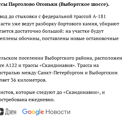
ссы Парголово Огоньки (Выборгское шоссе).
вод до стыковки с федеральной трассой А-181
сти уже ведут разборку бортового камня, убирают
ется достаточно большой: на участке будут
креплены обочины, поставлены новые остановочные
сельском поселении Выборгского района, расположен
е А122 и трассы «Скандинавия». Трасса на
гистралью между Санкт-Петербургом и Выборгским
ляет 36 километров.
истов, которые следуют до «Скандинавии», и
востребована ежедневно.