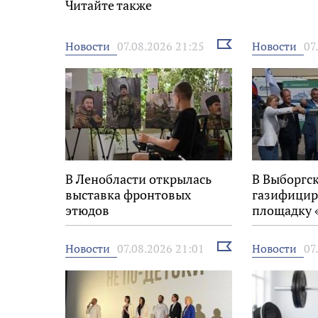
Читайте также
Выбрать
Новости
Новости
07.08.2026 21:25
07
новость
В Ленобласти открылась
В Выборгс
выставка фронтовых
газифицир
этюдов
площадку 
Выбрать
Новости
Новости
07.08.2026 21:01
07
новость