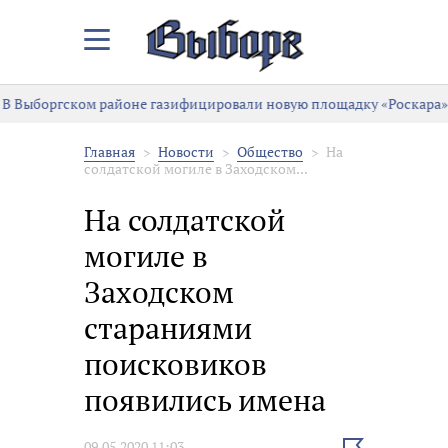
Закрыть/
Открыть
меню
В Выборгском районе газифицировали новую площадку «Роскара»
Главная
Новости
Общество
На
солдатской могиле в Заходском...
На солдатской
могиле в
Заходском
стараниями
поисковиков
появились имена
Выбрать
09.05.2020 11:03