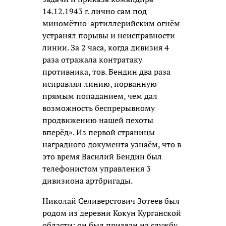
14.12.1943 г. лично сам под
миномётно-артиллерийским огнём
устранял порывы и неисправности
линии. За 2 часа, когда дивизия 4
раза отражала контратаку
противника, тов. Бендин два раза
исправлял линию, порванную
прямым попаданием, чем дал
возможность беспрерывному
продвижению нашей пехоты
вперёд». Из первой страницы
наградного документа узнаём, что в
это время Василий Бендин был
телефонистом управления 3
дивизиона артбригады.
Николай Селиверстович Зотеев был
родом из деревни Кокун Курганской
области; он был призван на службу