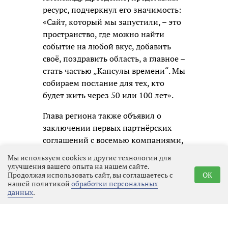
ресурс, подчеркнул его значимость:
«Сайт, который мы запустили, – это
пространство, где можно найти
событие на любой вкус, добавить
своё, поздравить область, а главное –
стать частью „Капсулы времени“. Мы
собираем послание для тех, кто
будет жить через 50 или 100 лет».
Глава региона также объявил о
заключении первых партнёрских
соглашений с восемью компаниями,
среди которых «Коммерсантъ»,
Мы используем cookies и другие технологии для
«Теремок», «Апатит», «Филип
улучшения вашего опыта на нашем сайте.
Продолжая использовать сайт, вы соглашаетесь с
OK
Моррис Ижора», «Воздушные Ворота
нашей политикой
обработки персональных
Северной Столицы», «Приматек»,
данных
.
«Каппа Рус» и «Супервэйв групп». В
сотрудничестве с ними
запланированы регата с парусами