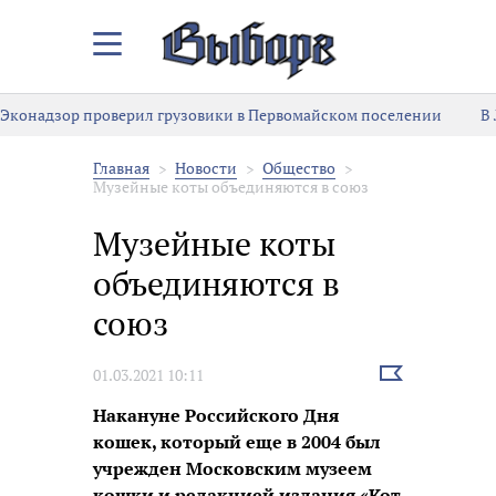
Закрыть/
Открыть
меню
Эконадзор проверил грузовики в Первомайском поселении
В
Главная
Новости
Общество
Музейные коты объединяются в союз
Музейные коты
объединяются в
союз
Выбрать
01.03.2021 10:11
новость
Накануне Российского Дня
кошек, который еще в 2004 был
учрежден Московским музеем
кошки и редакцией издания «Кот