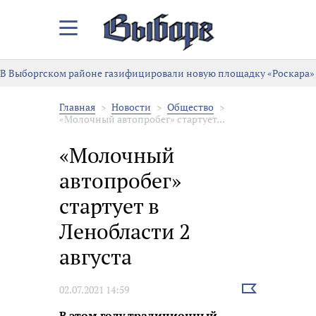
Закрыть/
Открыть
меню
В Выборгском районе газифицировали новую площадку «Роскара»
Главная
Новости
Общество
«Молочный автопробег» стартует...
«Молочный
автопробег»
стартует в
Ленобласти 2
августа
Выбрать
02.07.2021 14:59
новость
В этом году традиционный