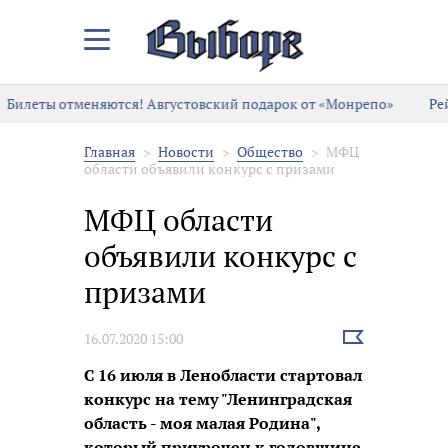
Закрыть/
Открыть
меню
Билеты отменяются! Августовский подарок от «Монрепо»
Рей
Главная
Новости
Общество
МФЦ
области объявили конкурс с призами
МФЦ области
объявили конкурс с
призами
Выбрать
16.07.2020 15:00
новость
С 16 июля в Ленобласти стартовал
конкурс на тему "Ленинградская
область - моя малая Родина",
который приурочен к годовщине