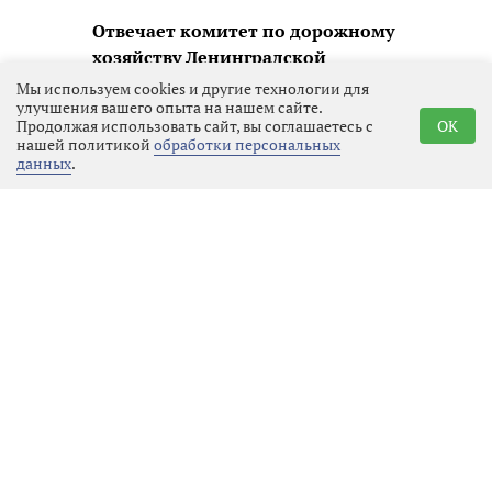
Отвечает комитет по дорожному
хозяйству Ленинградской
области.
Мы используем cookies и другие технологии для
улучшения вашего опыта на нашем сайте.
Продолжая использовать сайт, вы соглашаетесь с
OK
В настоящее время получено
нашей политикой
обработки персональных
положительное заключение
данных
.
экспертизы по проектно-
изыскательским работам по
капитальному ремонту
автомобильной дороги.
На участках автомобильной дороги
общего пользования регионального
значения «Виллози – Рассколово –
Аропаккузи с подъездами к дер.
Саксолово, Рассколово» км 0+000 –
км 0+500, км 2+000 – км 2+ 240, км
2+555 – км 2+855, предусмотрено
устройство тротуаров, наружного