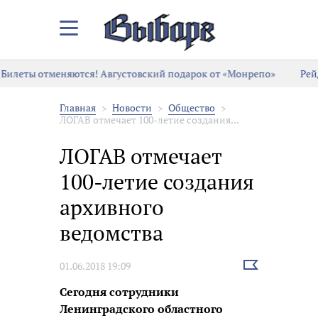
Закрыть/
Открыть
меню
Билеты отменяются! Августовский подарок от «Монрепо»
Рей
Главная
Новости
Общество
ЛОГАВ отмечает 100-летие создания...
ЛОГАВ отмечает
100-летие создания
архивного
ведомства
Выбрать
01.06.2018 19:09
новость
Сегодня сотрудники
Ленинградского областного