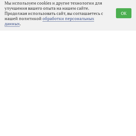
преждевременно.
Мы используем cookies и другие технологии для
улучшения вашего опыта на нашем сайте.
Продолжая использовать сайт, вы соглашаетесь с
OK
нашей политикой
обработки персональных
данных
.
Реклама
Последние новости
Местное время
05.08.2026 22:00
Выбрать
новость