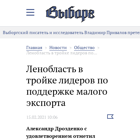
Закрыть/
Открыть
меню
Выборгский писатель и исследователь Владимир Привалов претен
Главная
Новости
Общество
Ленобласть в тройке лидеров по...
Ленобласть в
тройке лидеров по
поддержке малого
экспорта
Выбрать
15.02.2021 10:06
новость
Александр Дрозденко с
удовлетворением отметил