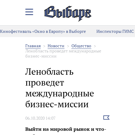
Закрыть/
Открыть
меню
Кинофестиваль «Окно в Европу» в Выборге
Инспекторы ГИМС 
Главная
Новости
Общество
Ленобласть проведет международные
бизнес-миссии
Ленобласть
проведет
международные
бизнес-миссии
Выбрать
06.10.2020 14:07
новость
Выйти на мировой рынок и что-