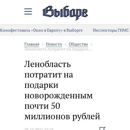
Закрыть/
Открыть
меню
Кинофестиваль «Окно в Европу» в Выборге
Инспекторы ГИМС 
Главная
Новости
Общество
Ленобласть потратит на подарки...
Ленобласть
потратит на
подарки
новорожденным
почти 50
миллионов рублей
Выбрать
28.12.2021 22:58