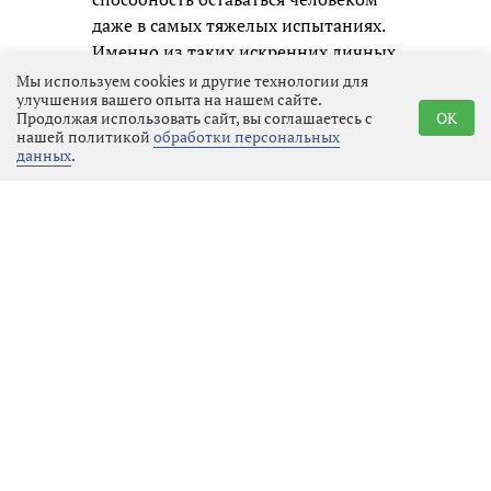
даже в самых тяжелых испытаниях.
Именно из таких искренних личных
образов и складывается честная
Мы используем cookies и другие технологии для
улучшения вашего опыта на нашем сайте.
память о нашем времени для
Продолжая использовать сайт, вы соглашаетесь с
OK
будущих поколений.
нашей политикой
обработки персональных
данных
.
Реклама
Последние новости
Спорт
09.08.2026 00:36
Выбрать