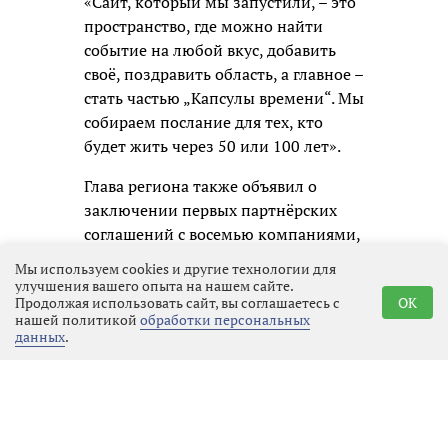
«Сайт, который мы запустили, – это
пространство, где можно найти
событие на любой вкус, добавить
своё, поздравить область, а главное –
стать частью „Капсулы времени“. Мы
собираем послание для тех, кто
будет жить через 50 или 100 лет».
Глава региона также объявил о
заключении первых партнёрских
соглашений с восемью компаниями,
среди которых «Коммерсантъ»,
Мы используем cookies и другие технологии для
«Теремок», «Апатит», «Филип
улучшения вашего опыта на нашем сайте.
Продолжая использовать сайт, вы соглашаетесь с
OK
Моррис Ижора», «Воздушные Ворота
нашей политикой
обработки персональных
Северной Столицы», «Приматек»,
данных
.
«Каппа Рус» и «Супервэйв групп». В
сотрудничестве с ними
запланированы регата с парусами
Билибина, дегустации выборгского