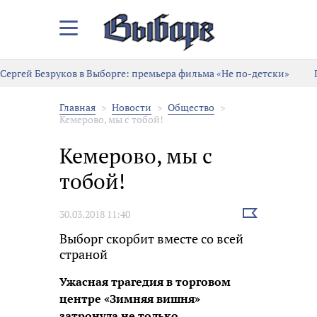
Закрыть/
Открыть
меню
Сергей Безруков в Выборге: премьера фильма «Не по-детски»
Главная
Новости
Общество
Кемерово, мы с тобой!
Кемерово, мы с
тобой!
Выбрать
30.03.2018 11:40
новость
Выборг скорбит вместе со всей
страной
Ужасная трагедия в торговом
центре «Зимняя вишня»
затронула не только