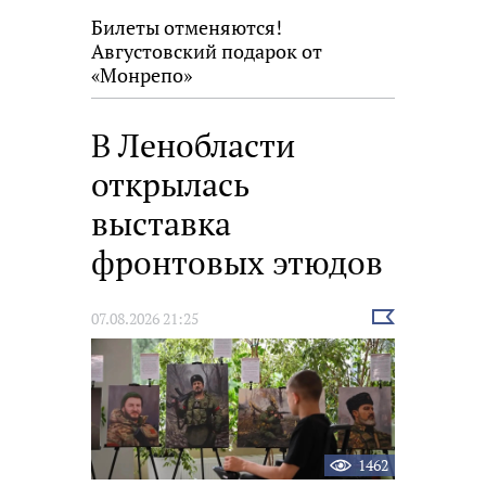
Билеты отменяются!
Августовский подарок от
«Монрепо»
В Ленобласти
открылась
выставка
фронтовых этюдов
Выбрать
07.08.2026 21:25
новость
1462