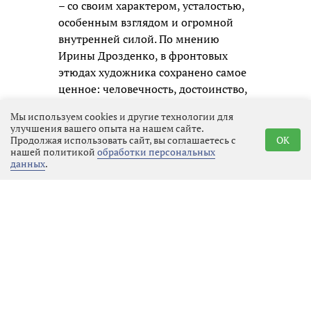
– со своим характером, усталостью,
особенным взглядом и огромной
внутренней силой. По мнению
Ирины Дрозденко, в фронтовых
этюдах художника сохранено самое
ценное: человечность, достоинство,
воинское товарищество и
Мы используем cookies и другие технологии для
способность оставаться человеком
улучшения вашего опыта на нашем сайте.
даже в самых тяжелых испытаниях.
Продолжая использовать сайт, вы соглашаетесь с
OK
нашей политикой
обработки персональных
Именно из таких искренних личных
данных
.
образов и складывается честная
память о нашем времени для
будущих поколений.