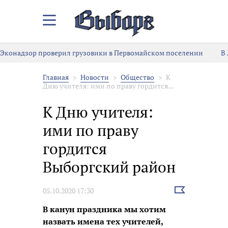
Закрыть/
Открыть
меню
Эконадзор проверил грузовики в Первомайском поселении
В
Главная
Новости
Общество
К
Дню учителя: ими по праву гордится...
К Дню учителя:
ими по праву
гордится
Выборгский район
Выбрать
05.10.2020 17:30
новость
В канун праздника мы хотим
назвать имена тех учителей,