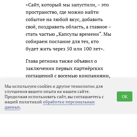
«Сайт, который мы запустили, – это
пространство, где можно найти
событие на любой вкус, добавить
своё, поздравить область, а главное –
стать частью „Капсулы времени“. Мы
собираем послание для тех, кто
будет жить через 50 или 100 лет».
Глава региона также объявил о
заключении первых партнёрских
соглашений с восемью компаниями,
среди которых «Коммерсантъ»,
Мы используем cookies и другие технологии для
«Теремок», «Апатит», «Филип
улучшения вашего опыта на нашем сайте.
Продолжая использовать сайт, вы соглашаетесь с
OK
Моррис Ижора», «Воздушные Ворота
нашей политикой
обработки персональных
Северной Столицы», «Приматек»,
данных
.
«Каппа Рус» и «Супервэйв групп». В
сотрудничестве с ними
запланированы регата с парусами
Билибина, дегустации выборгского