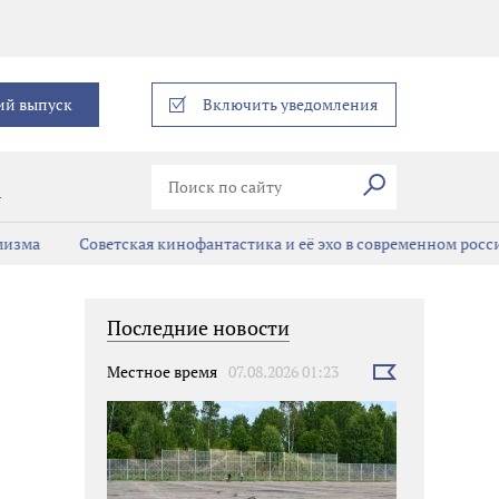
еграм
ий выпуск
Включить уведомления
Искать
В
мизма
Советская кинофантастика и её эхо в современном росс
Последние новости
Местное время
07.08.2026 01:23
Выбрать
новость