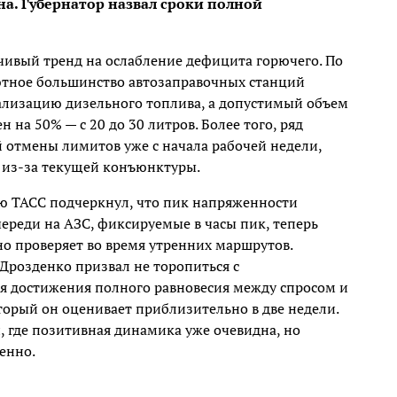
а. Губернатор назвал сроки полной
чивый тренд на ослабление дефицита горючего. По
ютное большинство автозаправочных станций
ализацию дизельного топлива, а допустимый объем
 на 50% — с 20 до 30 литров. Более того, ряд
 отмены лимитов уже с начала рабочей недели,
 из-за текущей конъюнктуры.
ью ТАСС подчеркнул, что пик напряженности
череди на АЗС, фиксируемые в часы пик, теперь
но проверяет во время утренних маршрутов.
Дрозденко призвал не торопиться с
я достижения полного равновесия между спросом и
торый он оценивает приблизительно в две недели.
, где позитивная динамика уже очевидна, но
енно.