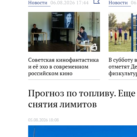
Выбрать
Новости
Новости
06.08.2026 17:44
06
новость
Советская кинофантастика
В субботу 
и её эхо в современном
отметят Д
российском кино
физкульту
Прогноз по топливу. Еще
снятия лимитов
05.08.2026 18:08