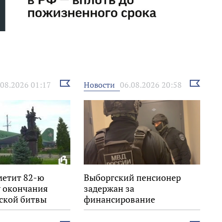
Выбрать
Выбрать
Новости
.08.2026 01:17
06.08.2026 20:58
новость
новость
метит 82-ю
Выборгский пенсионер
 окончания
задержан за
ской битвы
финансирование
экстремизма