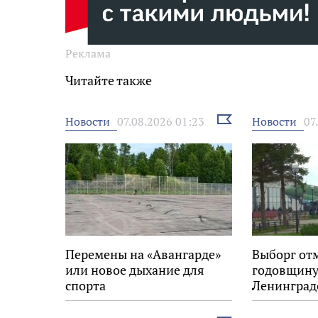
Реклама
Читайте также
Выбрать
Новости
Новости
07.08.2026 01:23
07
новость
Перемены на «Авангарде»
Выборг от
или новое дыхание для
годовщину
спорта
Ленинград