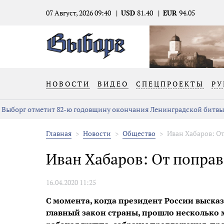
07 Август, 2026 09:40
USD
81.40
EUR
94.05
НОВОСТИ
ВИДЕО
СПЕЦПРОЕКТЫ
РУ
Выборг отметит 82-ю годовщину окончания Ленинградской битвы
Главная
Новости
Общество
Иван Хабаров: О
Иван Хабаров: От попра
16.04.2020 11:25
С момента, когда президент России выска
главный закон страны, прошло несколько м