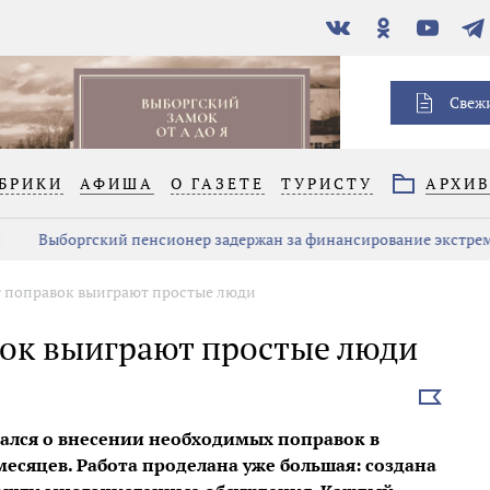
В
Одноклассники
YouTube
Тел
контакте
Свеж
БРИКИ
АФИША
О ГАЗЕТЕ
ТУРИСТУ
АРХИ
Выборгский пенсионер задержан за финансирование экстре
т поправок выиграют простые люди
вок выиграют простые люди
Выбрать
новость
зался о внесении необходимых поправок в
есяцев. Работа проделана уже большая: создана