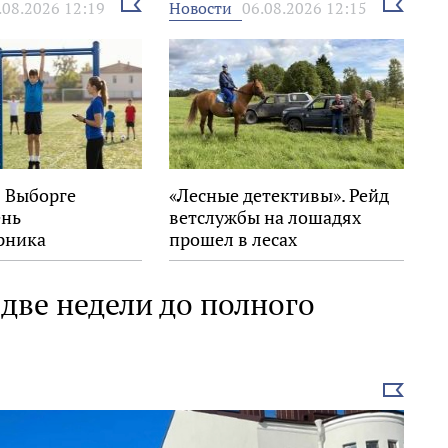
Выбрать
Выбрать
Новости
.08.2026 12:19
06.08.2026 12:15
новость
новость
в Выборге
«Лесные детективы». Рейд
ень
ветслужбы на лошадях
рника
прошел в лесах
Выборгского района
 две недели до полного
Выбрать
новость