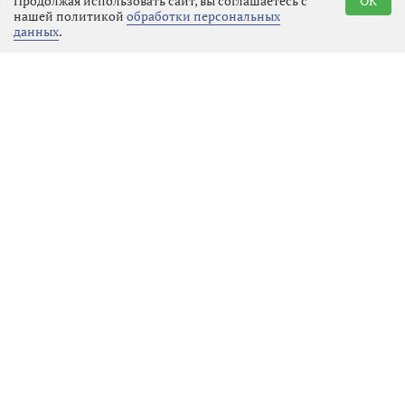
Продолжая использовать сайт, вы соглашаетесь с
OK
будущих поколений.
нашей политикой
обработки персональных
данных
.
Реклама
Последние новости
Общество
07.08.2026 21:25
Выбрать
новость