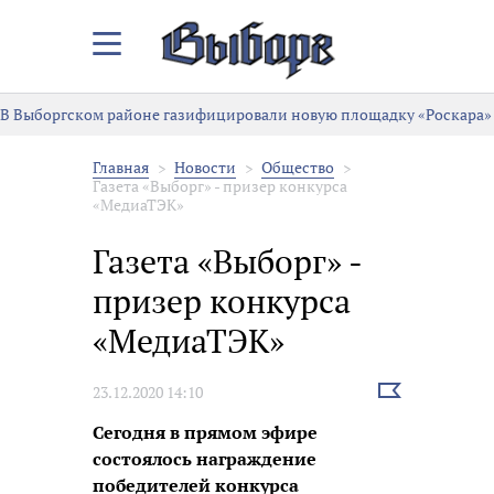
Закрыть/
Открыть
меню
В Выборгском районе газифицировали новую площадку «Роскара»
Главная
Новости
Общество
Газета «Выборг» - призер конкурса
«МедиаТЭК»
Газета «Выборг» -
призер конкурса
«МедиаТЭК»
Выбрать
23.12.2020 14:10
новость
Сегодня в прямом эфире
состоялось награждение
победителей конкурса