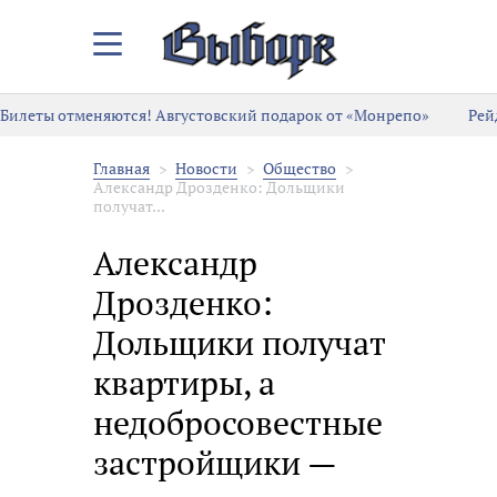
Закрыть/
Открыть
меню
Билеты отменяются! Августовский подарок от «Монрепо»
Рей
Главная
Новости
Общество
Александр Дрозденко: Дольщики
получат...
Александр
Дрозденко:
Дольщики получат
квартиры, а
недобросовестные
застройщики —