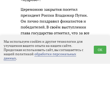
Церемонию закрытия посетил
президент России Владимир Путин.
Он лично поздравил финалистов и
победителей. В своём выступлении
глава государства отметил, что за все
годы существования конкурса в нём
Мы используем cookies и другие технологии для
приняли участие более 7 миллионов
улучшения вашего опыта на нашем сайте.
Продолжая использовать сайт, вы соглашаетесь с
OK
человек. Многие из них поступили в
нашей политикой
обработки персональных
ведущие вузы страны, открыли
данных
.
собственные проекты и добились
успехов в творчестве. Президент
также поблагодарил педагогов,
наставников и представителей
организаций, которые
сопровождают участников конкурса,
пожелав школьникам дальнейших
успехов.