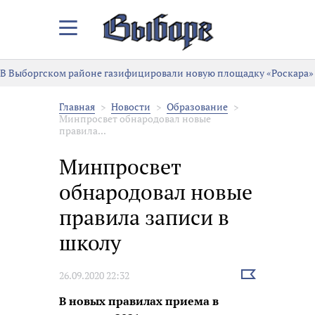
Закрыть/
Открыть
меню
В Выборгском районе газифицировали новую площадку «Роскара»
Главная
Новости
Образование
Минпросвет обнародовал новые
правила...
Минпросвет
обнародовал новые
правила записи в
школу
Выбрать
26.09.2020 22:32
новость
В новых правилах приема в