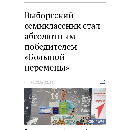
Выборгский
семиклассник стал
абсолютным
победителем
«Большой
перемены»
Выбрать
04.08.2026 20:41
новость
1694