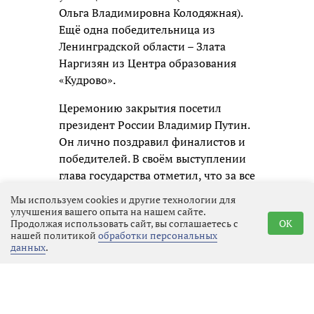
Ольга Владимировна Колодяжная).
Ещё одна победительница из
Ленинградской области – Злата
Наргизян из Центра образования
«Кудрово».
Церемонию закрытия посетил
президент России Владимир Путин.
Он лично поздравил финалистов и
победителей. В своём выступлении
глава государства отметил, что за все
годы существования конкурса в нём
Мы используем cookies и другие технологии для
приняли участие более 7 миллионов
улучшения вашего опыта на нашем сайте.
Продолжая использовать сайт, вы соглашаетесь с
OK
человек. Многие из них поступили в
нашей политикой
обработки персональных
ведущие вузы страны, открыли
данных
.
собственные проекты и добились
успехов в творчестве. Президент
также поблагодарил педагогов,
наставников и представителей