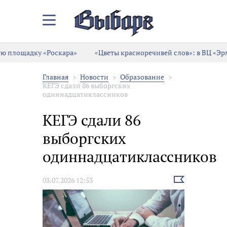
Закрыть/
Открыть
меню
дку «Роскара»
«Цветы красноречивей слов»: в ВЦ «Эрмитаж-В
Главная
Новости
Образование
КЕГЭ сдали 86 выборгских
одиннадцатиклассников
КЕГЭ сдали 86
выборгских
одиннадцатиклассников
Выбрать
03.07.2026 12:53
новость