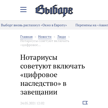
Закрыть/
Открыть
меню
Выборг вновь распахнул «Окно в Европу»
Перемены на «Аванг
Главная
Новости
Люди
Нотариусы советуют включать
«цифровое...
Нотариусы
советуют включать
«цифровое
наследство» в
завещании
Выбрать
24.05.2021 12:02
новость