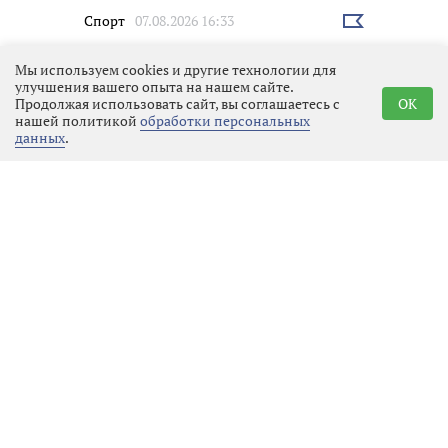
Спорт
07.08.2026 16:33
Выбрать
новость
Мы используем cookies и другие технологии для
улучшения вашего опыта на нашем сайте.
Продолжая использовать сайт, вы соглашаетесь с
OK
нашей политикой
обработки персональных
данных
.
Поддержка олимпийского
резерва: область помогла
«Фавориту» с инвентарём
Эко
07.08.2026 14:31
Выбрать
новость