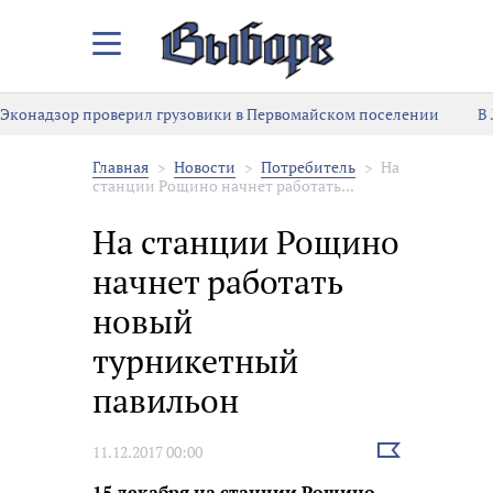
Закрыть/
Открыть
меню
Эконадзор проверил грузовики в Первомайском поселении
В
Главная
Новости
Потребитель
На
станции Рощино начнет работать...
На станции Рощино
начнет работать
новый
турникетный
павильон
Выбрать
11.12.2017 00:00
новость
15 декабря на станции Рощино