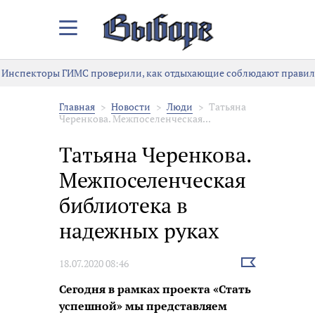
Закрыть/
Открыть
меню
Инспекторы ГИМС проверили, как отдыхающие соблюдают правила
Главная
Новости
Люди
Татьяна
Черенкова. Межпоселенческая...
Татьяна Черенкова.
Межпоселенческая
библиотека в
надежных руках
Выбрать
18.07.2020 08:46
новость
Сегодня в рамках проекта «Стать
успешной» мы представляем