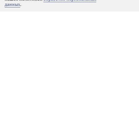
данных
.
Плановые взрывы в Выборгском
районе: полный график и меры
предосторожности
ЖКХ
10.08.2026 22:17
Выбрать
новость
В Ленобласти стартовала
проверка котельных: готовимся