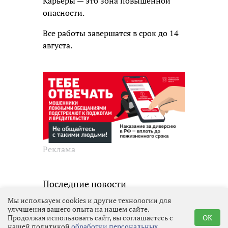
Карьеры — это зона повышенной
опасности.
Все работы завершатся в срок до 14
августа.
Реклама
Последние новости
Мы используем cookies и другие технологии для
Местное время
10.08.2026 22:24
Выбрать
улучшения вашего опыта на нашем сайте.
новость
Продолжая использовать сайт, вы соглашаетесь с
OK
нашей политикой
обработки персональных