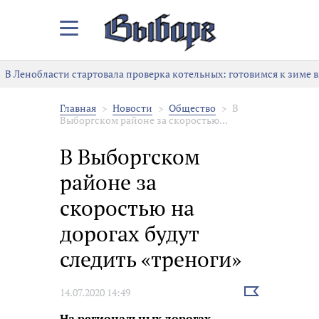
Закрыть/
Открыть
меню
В Ленобласти стартовала проверка котельных: готовимся к зиме в
Главная
Новости
Общество
В
Выборгском районе за скоростью...
В Выборгском
районе за
скоростью на
дорогах будут
следить «треноги»
Выбрать
14.07.2020 14:49
новость
На региональных дорогах