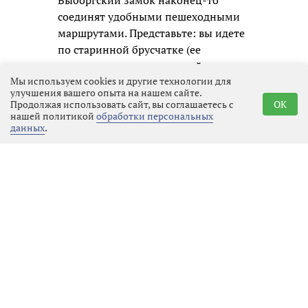
Выборгский замок наконец-то
соединят удобными пешеходными
маршрутами. Представьте: вы идете
по старинной брусчатке (ее
восстановят с исторической
Мы используем cookies и другие технологии для
точностью!), смотрите на залив, а
улучшения вашего опыта на нашем сайте.
под ногами — информационные
Продолжая использовать сайт, вы соглашаетесь с
OK
таблички с фактами из истории
нашей политикой
обработки персональных
данных
.
города.
Но самое интересное — у стен замка
появятся смотровые площадки со
стереоскопами (это такие
волшебные приборы для
рассматривания далей), а на
асфальте заскользит световая
инсталляция «Тень трамвая». Это
будет настоящий подарок для
туристов и романтиков.