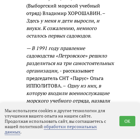
(Выборгский морской учебный
отряд) Владимир ХОРОШАВИН. –
Здесь у меня и дети выросли, и
внуки. К сожалению, немного
осталось первых садоводов.
— В 1991 году правление
садоводства «Петровское» решило
разделиться на три самостоятельных
организации,
- рассказывает
председатель СНТ «Парус» Ольга
ИППОЛИТОВА. –
Одну из них, в
которую входили военнослужащие
морского учебного отряда, назвали
«Парус». Понятно почему, ведь
Мы используем cookies и другие технологии для
моряки ассоциируются с
улучшения вашего опыта на нашем сайте.
Продолжая использовать сайт, вы соглашаетесь с
OK
романтикой, водными просторами,
нашей политикой
обработки персональных
кораблями. Ветер наполняет паруса
данных
.
и гонит корабль вперёд! В 1993 году