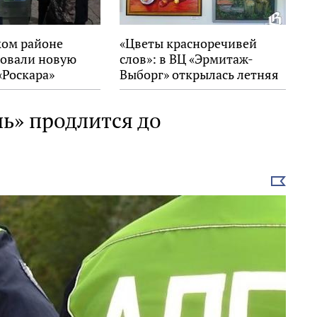
ком районе
«Цветы красноречивей
овали новую
слов»: в ВЦ «Эрмитаж-
«Роскара»
Выборг» открылась летняя
выставка
ь» продлится до
Выбрать
новость