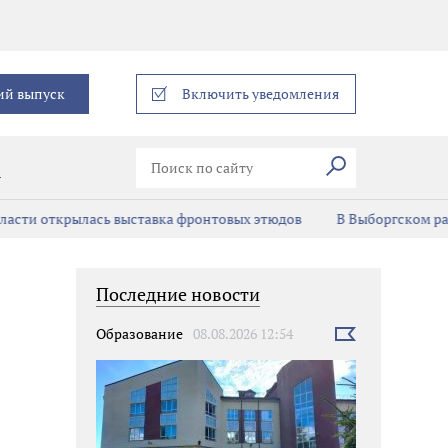
еграм
ий выпуск
Включить уведомления
Искать
В
асти открылась выставка фронтовых этюдов
В Выборгском ра
Последние новости
Образование
08.08.2026 12:54
Выбрать
новость