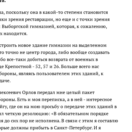
га.
а, поскольку она в какой-то степени становится
чки зрения реставрации, но еще и с точки зрения
 Выборгской гимназией, которая, к сожалению,
х находится.
строить новое здание гимназии на выделенном
о точно не центр города, либо вообще создавать
о все-таки добиться возврата от военных в
Крепостной - 52, 57 и 26. Больше всего нас
бороны, являясь пользователем этих зданий, к
даче.
ексеевич Орлов передал мне целый пакет
роны. Есть и моя переписка, а в ней - интересное
у, где он на мою просьбу о передаче этих зданий в
вил четкую резолюцию: «В обязательном порядке
 до сих пор не исполнена. В связи с этим я составлю
орые должны прибыть в Санкт-Петербург. И я