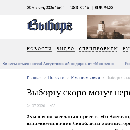
08 Август, 2026 16:04
USD
82.16
EUR
94.83
НОВОСТИ
ВИДЕО
СПЕЦПРОЕКТЫ
РУ
Билеты отменяются! Августовский подарок от «Монрепо»
Рей
Главная
Новости
Местное время
Выборгу ск
Выборгу скоро могут пе
24.07.2020 11:08
23 июля на заседании пресс-клуба Алекса
взаимоотношения Ленобласти с министерст