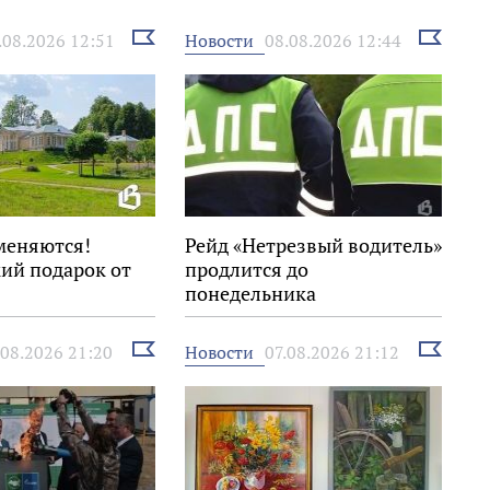
Выбрать
Выбрать
Новости
.08.2026 12:51
08.08.2026 12:44
новость
новость
меняются!
Рейд «Нетрезвый водитель»
ий подарок от
продлится до
понедельника
Выбрать
Выбрать
Новости
.08.2026 21:20
07.08.2026 21:12
новость
новость