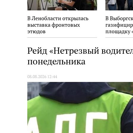
В Ленобласти открылась
В Выборгс
выставка фронтовых
газифицир
этюдов
площадку 
Рейд «Нетрезвый водител
понедельника
08.08.2026 12:44