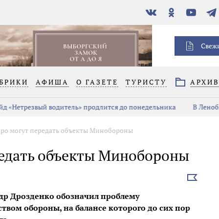
В
Одноклассники
YouTube
Тел
контакте
Свеж
БРИКИ
АФИША
О ГАЗЕТЕ
ТУРИСТУ
АРХИ
д «Нетрезвый водитель» продлится до понедельника
В Ленобл
оро могут передать объекты Минобороны
редать объекты Минобороны
Выбрать
новость
ндр Дрозденко обозначил проблему
вом обороны, на балансе которого до сих пор