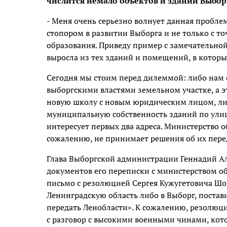
числится немало объектов и зданий Выбор
- Меня очень серьезно волнует данная проблем
стопором в развитии Выборга и не только с то
образования. Приведу пример с замечательной
выросла из тех зданий и помещений, в которы
Сегодня мы стоим перед дилеммой: либо нам 
выборгскими властями земельном участке, а эт
новую школу с новым юридическим лицом, либ
муниципальную собственность зданий по улице 
интересует первых два адреса. Министерство о
сожалению, не принимает решения об их пере
Глава Выборгской администрации Геннадий Ал
документов его переписки с министерством обо
письмо с резолюцией Сергея Кужугетовича Шойг
Ленинградскую область либо в Выборг, поста
передать Ленобласти». К сожалению, резолюция
с разговор с высокими военными чинами, кот