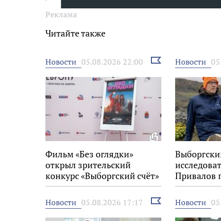
Реклама
Читайте также
Выбрать
Новости
Новости
05.08.2026 22:00
05
новость
Фильм «Без оглядки»
Выборгски
открыл зрительский
исследова
конкурс «Выборгский счёт»
Привалов 
на 34-м фестивале «Окно в
награду «
Европу»
Выбрать
Новости
Новости
05.08.2026 17:17
05
новость