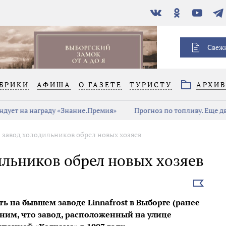
В
Одноклассники
YouTube
Тел
контакте
Свеж
БРИКИ
АФИША
О ГАЗЕТЕ
ТУРИСТУ
АРХИ
дует на награду «Знание.Премия»
Прогноз по топливу. Еще дв
 завод холодильников обрел новых хозяев
ильников обрел новых хозяев
Выбрать
новость
 на бывшем заводе Linnafrost в Выборге (ранее
ним, что завод, расположенный на улице