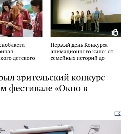
енобласти
Первый день Конкурса
финал
анимационного кино: от
кого детского
семейных историй до
ского форума
взрослых размышлений
рыл зрительский конкурс
-м фестивале «Окно в
Выбрать
новость