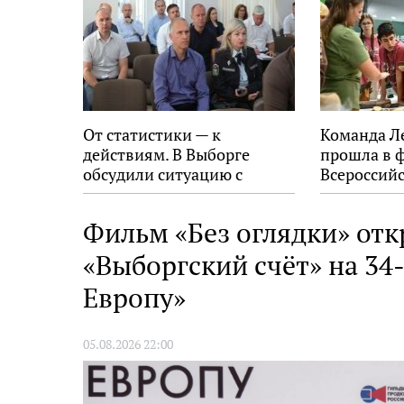
От статистики — к
Команда Л
действиям. В Выборге
прошла в 
обсудили ситуацию с
Всероссийс
пожарами в
экологиче
муниципалитетах
Фильм «Без оглядки» отк
«Выборгский счёт» на 34
Европу»
05.08.2026 22:00