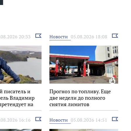
Выбрать
Выбрать
Новости
.08.2026 20:33
05.08.2026 18:08
новость
новость
й писатель и
Прогноз по топливу. Еще
тель Владимир
две недели до полного
претендует на
снятия лимитов
Знание.Премия»
Выбрать
Выбрать
Новости
.08.2026 16:16
05.08.2026 14:51
новость
новость