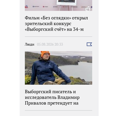
Фильм «Без оглядки» открыл
зрительский конкурс
«Выборгский счёт» на 34-м
фестивале «Окно в Европу»
Люди
05.08.2026 20:33
Выбрать
новость
Выборгский писатель и
исследователь Владимир
Привалов претендует на
награду «Знание.Премия»