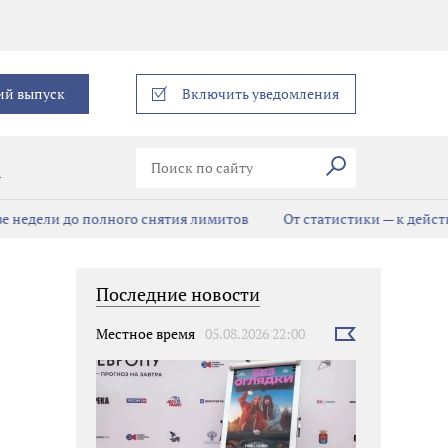
еграм
ий выпуск
Включить уведомления
Искать
В
е недели до полного снятия лимитов
От статистики — к дейст
Последние новости
Местное время
05.08.2026 22:00
Выбрать
новость