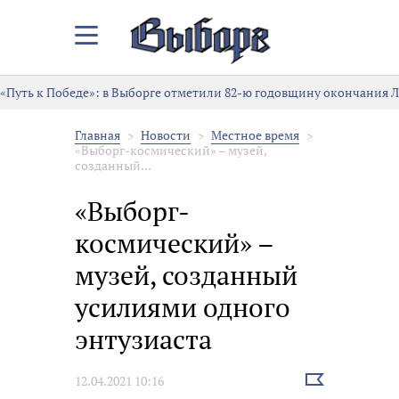
Закрыть/
Открыть
меню
«Путь к Победе»: в Выборге отметили 82-ю годовщину окончания 
Главная
Новости
Местное время
«Выборг-космический» – музей,
созданный...
«Выборг-
космический» –
музей, созданный
усилиями одного
энтузиаста
Выбрать
12.04.2021 10:16
новость