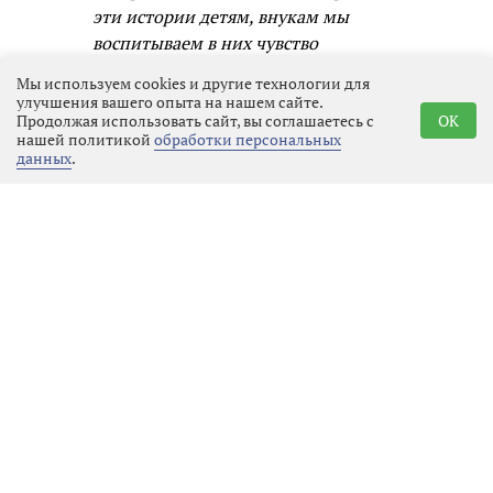
эти истории детям, внукам мы
воспитываем в них чувство
ответственности, гордости и
Мы используем cookies и другие технологии для
единства с народом. Я рада, что
улучшения вашего опыта на нашем сайте.
через творчество и музыку могу
Продолжая использовать сайт, вы соглашаетесь с
OK
нашей политикой
обработки персональных
быть частью этого процесса.
данных
.
Участник ансамбля «Гвардия»
Михаил Дубайлов отметил, что
сохранение памяти о подвигах — это
долг каждого. Будущие поколения
должны знать, какой ценой была
завоёвана свобода. Память о
подвигах предков формирует
чувство принадлежности к великой
культуре, учит ценить свободу и
уважать тех, кто её отстаивал. Без
этой памяти мы теряем связь с
прошлым, а значит, и понимание,