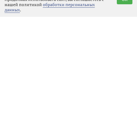
нашей политикой
обработки персональных
данных
.
Реклама
Последние новости
Местное время
07.08.2026 01:23
Выбрать
новость
Перемены на «Авангарде» или
новое дыхание для спорта