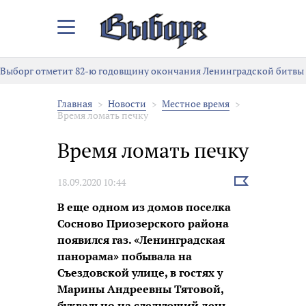
Закрыть/
Открыть
меню
Выборг отметит 82-ю годовщину окончания Ленинградской битвы
Главная
Новости
Местное время
Время ломать печку
Время ломать печку
Выбрать
18.09.2020 10:44
новость
В еще одном из домов поселка
Сосново Приозерского района
появился газ. «Ленинградская
панорама» побывала на
Съездовской улице, в гостях у
Марины Андреевны Тятовой,
буквально на следующий день