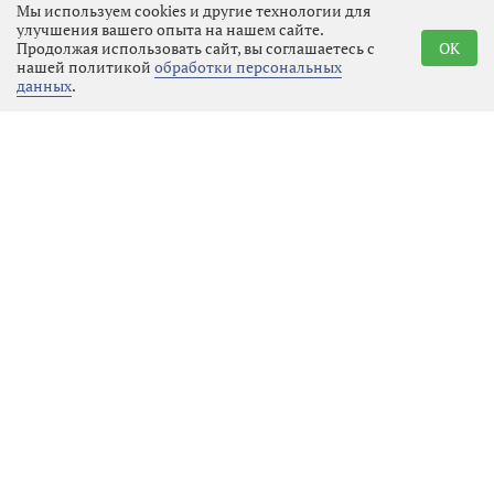
Мы используем cookies и другие технологии для
улучшения вашего опыта на нашем сайте.
Продолжая использовать сайт, вы соглашаетесь с
OK
нашей политикой
обработки персональных
данных
.
Реклама
Последние новости
Культура
09.08.2026 17:54
Выбрать
новость
В Выборге оживают куклы: