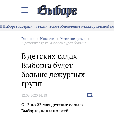
Закрыть/
Открыть
меню
В Выборге завершили техническое обновление межквартальной к
Главная
Новости
Местное время
В детских садах Выборга будет больше...
В детских садах
Выборга будет
больше дежурных
групп
Выбрать
12.05.2020 14:18
новость
С 12 по 22 мая детские сады в
Выборге, как и по всей