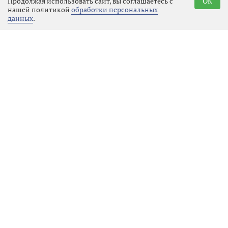
Продолжая использовать сайт, вы соглашаетесь с
OK
административным наказанием:
нашей политикой
обработки персональных
данных
.
ему придётся отвечать по уголовной
статье, а это означает судимость и
гораздо более серьёзные
ограничения в будущем.
Госавтоинспекция призывает всех
участников движения не надеяться
на авось и помнить, что
единственный надёжный способ
избежать беды — это полностью
исключить алкоголь перед любой
поездкой. В конце концов, вызвать
такси или воспользоваться
общественным транспортом
гораздо дешевле и безопаснее, чем
потом расплачиваться деньгами,
правами или, что ещё страшнее,
чужим здоровьем.