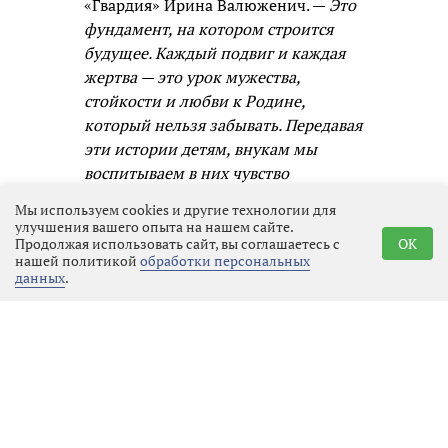
«Гвардия» Ирина Валюженич. —
Это
фундамент, на котором строится
будущее. Каждый подвиг и каждая
жертва — это урок мужества,
стойкости и любви к Родине,
который нельзя забывать. Передавая
эти истории детям, внукам мы
воспитываем в них чувство
ответственности, гордости и
Мы используем cookies и другие технологии для
единства с народом. Я рада, что
улучшения вашего опыта на нашем сайте.
Продолжая использовать сайт, вы соглашаетесь с
OK
через творчество и музыку могу
нашей политикой
обработки персональных
быть частью этого процесса.
данных
.
Участник ансамбля «Гвардия»
Михаил Дубайлов отметил, что
сохранение памяти о подвигах — это
долг каждого. Будущие поколения
должны знать, какой ценой была
завоёвана свобода. Память о