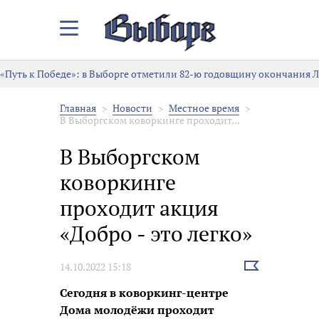
Закрыть/
Открыть
меню
«Путь к Победе»: в Выборге отметили 82-ю годовщину окончания 
Главная
Новости
Местное время
В Выборгском коворкинге проходит...
В Выборгском
коворкинге
проходит акция
«Добро - это легко»
Выбрать
14.10.2022 15:18
новость
Сегодня в коворкинг-центре
Дома молодёжи проходит