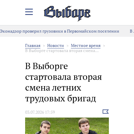
Закрыть/
Открыть
меню
Эконадзор проверил грузовики в Первомайском поселении
В
Главная
Новости
Местное время
В Выборге стартовала вторая смена...
В Выборге
стартовала вторая
смена летних
трудовых бригад
Выбрать
03.07.2026 17:59
новость