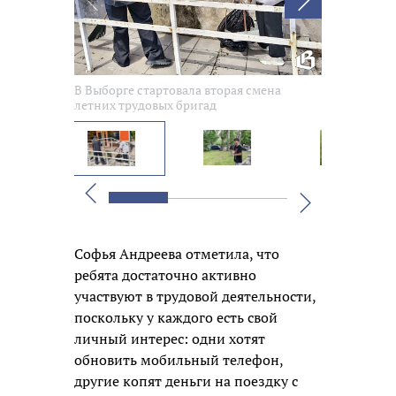
В Выборге стартовала вторая смена
В Выборге с
летних трудовых бригад
летних труд
Вперед
Назад
Софья Андреева отметила, что
ребята достаточно активно
участвуют в трудовой деятельности,
поскольку у каждого есть свой
личный интерес: одни хотят
обновить мобильный телефон,
другие копят деньги на поездку с