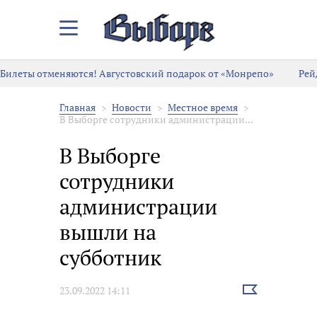
Закрыть/
Открыть
меню
Билеты отменяются! Августовский подарок от «Монрепо»
Рей
Главная
Новости
Местное время
В Выборге сотрудники администрации...
В Выборге
сотрудники
администрации
вышли на
субботник
Выбрать
23.09.2022 14:11
новость