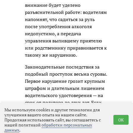
внимание будет уделено
разъяснительной работе: водителям
напомнят, что садиться за руль
после употребления алкоголя
недопустимо, а передача
управления выпившему приятелю
или родственнику приравнивается к
такому же нарушению.
Законодательные последствия за
подобный проступок весьма суровы.
Первое нарушение грозит крупным
штрафом и длительным лишением
водительского удостоверения — на
срок от полутора до двух лет. Если
же автомобилист будет пойман
Мы используем cookies и другие технологии для
улучшения вашего опыта на нашем сайте.
повторно, дело уже не ограничится
Продолжая использовать сайт, вы соглашаетесь с
OK
административным наказанием:
нашей политикой
обработки персональных
данных
.
ему придётся отвечать по уголовной