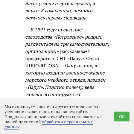
Здесь у меня и дети выросли, и
внуки. К сожалению, немного
осталось первых садоводов.
— В 1991 году правление
садоводства «Петровское» решило
разделиться на три самостоятельных
организации,
- рассказывает
председатель СНТ «Парус» Ольга
ИППОЛИТОВА. –
Одну из них, в
которую входили военнослужащие
морского учебного отряда, назвали
«Парус». Понятно почему, ведь
моряки ассоциируются с
романтикой, водными просторами,
Мы используем cookies и другие технологии для
кораблями. Ветер наполняет паруса
улучшения вашего опыта на нашем сайте.
и гонит корабль вперёд! В 1993 году
Продолжая использовать сайт, вы соглашаетесь с
OK
нашей политикой
обработки персональных
первые члены садоводства получили
данных
.
свидетельства о собственности.