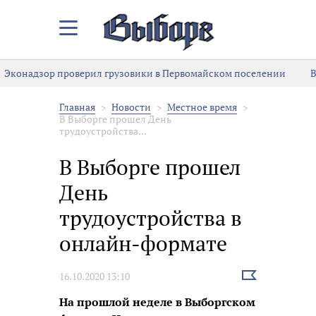
Закрыть/
Открыть
меню
Эконадзор проверил грузовики в Первомайском поселении
В
Главная
Новости
Местное время
В Выборге прошел День
трудоустройства...
В Выборге прошел
День
трудоустройства в
онлайн-формате
Выбрать
16.10.2020 13:10
новость
На прошлой неделе в Выборгском