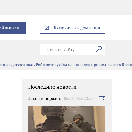
еграм
ий выпуск
Включить уведомления
Искать
В
сные детективы». Рейд ветслужбы на лошадях прошел в лесах Выбо
Последние новости
Закон и порядок
06.08.2026 20:58
Выбрать
новость