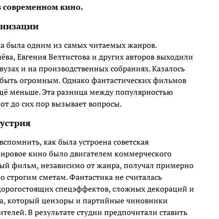
 в современном кино.
анизации
ка была одним из самых читаемых жанров.
ёва, Евгения Велтистова и других авторов выходили
узах и на производственных собраниях. Казалось
 быть огромным. Однако фантастических фильмов
ещё меньше. Эта разница между популярностью
т до сих пор вызывает вопросы.
дустрия
вспомнить, как была устроена советская
жанровое кино было двигателем коммерческого
ый фильм, независимо от жанра, получал примерно
 строгим сметам. Фантастика не считалась
дорогостоящих спецэффектов, сложных декораций и
ма, который цензоры и партийные чиновники
телей. В результате студии предпочитали ставить