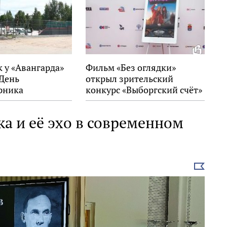
 у «Авангарда»
Фильм «Без оглядки»
 День
открыл зрительский
рника
конкурс «Выборгский счёт»
на 34-м фестивале «Окно в
Европу»
а и её эхо в современном
Выбрать
новость