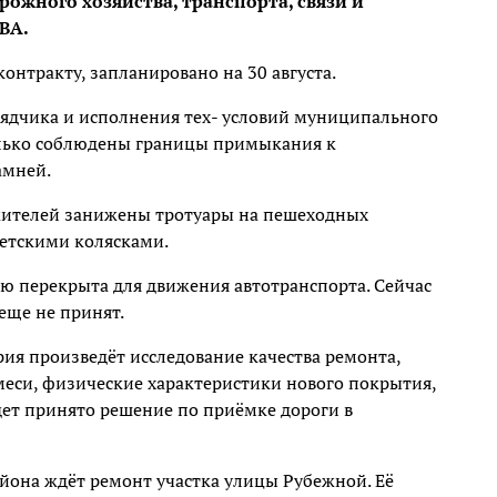
жного хозяйства, транспорта, связи и
ВА.
онтракту, запланировано на 30 августа.
рядчика и исполнения тех- условий муниципального
колько соблюдены границы примыкания к
амней.
е жителей занижены тротуары на пешеходных
детскими колясками.
ю перекрыта для движения автотранспорта. Сейчас
еще не принят.
ия произведёт исследование качества ремонта,
еси, физические характеристики нового покрытия,
дет принято решение по приёмке дороги в
она ждёт ремонт участка улицы Рубежной. Её