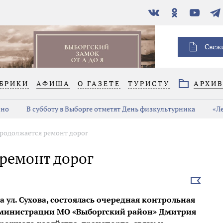
В
Одноклассники
YouTube
Тел
контакте
Свеж
БРИКИ
АФИША
О ГАЗЕТЕ
ТУРИСТУ
АРХИ
но
В субботу в Выборге отметят День физкультурника
«Ле
продолжается ремонт дорог
 ремонт дорог
Выбрать
новость
а ул. Сухова, состоялась очередная контрольная
администрации МО «Выборгский район» Дмитрия