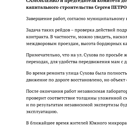
САМОЙЛЕНКО и председателя комитета доро
капитального строительства Сергея ПЕТРО
Завершение работ, согласно муниципальному к
Задача таких рейдов – проверка действий под
контракта. В частности, можно увидеть, нас
междворовым проездам, высота бордюрных к
Примечательно, что на ул. Сухова по просьб
переходах, для удобства передвижения мам с 
Во время ремонта улица Сухова была полность
движение по дороге восстановлено, но объект 
После окончания работ независимая лаборатор
проверит соответствие толщины уложенной см
и по результатам независимой экспертизы бу
эксплуатацию.
В ближайшее время жителей Южного микрорай