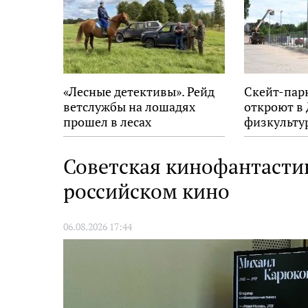
«Лесные детективы». Рейд
Скейт-парк
ветслужбы на лошадях
откроют в
прошел в лесах
физкульту
Выборгского района
Советская кинофантастик
российском кино
06.08.2026 17:44