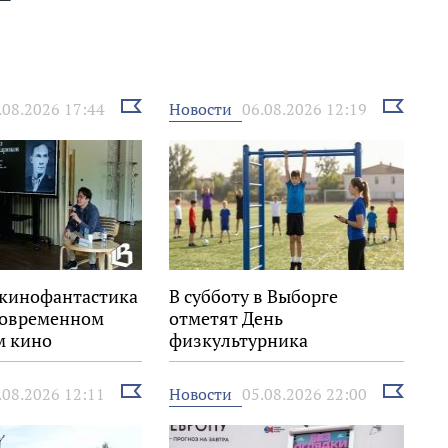
Выбрать
Выбрать
Новости
.08.2026 17:44
06.08.2026 12:19
новость
новость
 кинофантастика
В субботу в Выборге
 современном
отметят День
м кино
физкультурника
Выбрать
Выбрать
Новости
.08.2026 12:11
05.08.2026 22:00
новость
новость