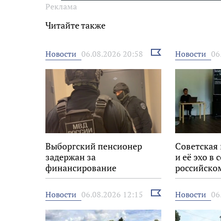
Реклама
Читайте также
Выбрать
Новости
Новости
06.08.2026 20:58
06
новость
Выборгский пенсионер
Советская
задержан за
и её эхо в
финансирование
российско
экстремизма
Выбрать
Новости
Новости
06.08.2026 12:15
06
новость