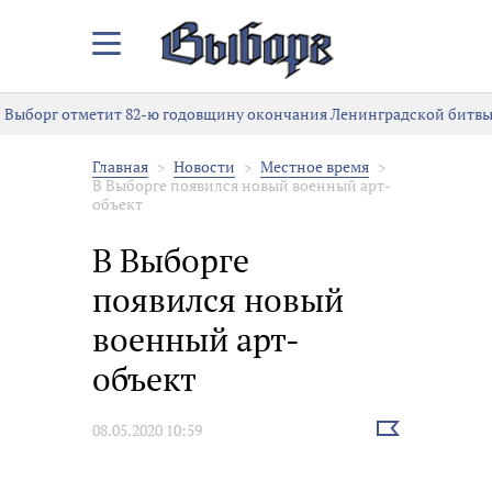
Закрыть/
Открыть
меню
Выборг отметит 82-ю годовщину окончания Ленинградской битвы
Главная
Новости
Местное время
В Выборге появился новый военный арт-
объект
В Выборге
появился новый
военный арт-
объект
Выбрать
08.05.2020 10:59
новость