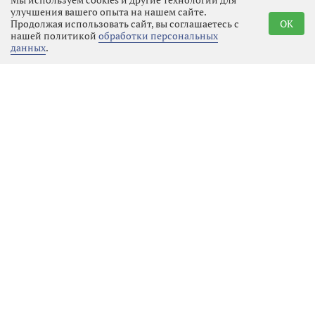
Реклама
улучшения вашего опыта на нашем сайте.
Продолжая использовать сайт, вы соглашаетесь с
OK
нашей политикой
обработки персональных
данных
.
Последние новости
Местное время
07.08.2026 01:23
Выбрать
новость
Перемены на «Авангарде» или
новое дыхание для спорта
Местное время
07.08.2026 01:17
Выбрать
новость