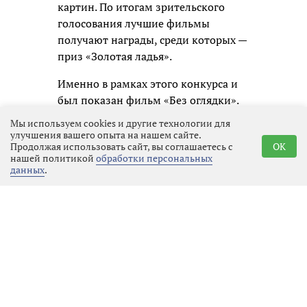
картин. По итогам зрительского
голосования лучшие фильмы
получают награды, среди которых —
приз «Золотая ладья».
Именно в рамках этого конкурса и
был показан фильм «Без оглядки».
По окончании сеанса зрителям
Мы используем cookies и другие технологии для
предложили отсканировать QR-код
улучшения вашего опыта на нашем сайте.
Продолжая использовать сайт, вы соглашаетесь с
OK
на экране и поставить фильму
нашей политикой
обработки персональных
оценку. По результатам подсчёта
данных
.
таких голосов и будет определён
обладатель зрительского приза.
Показ фильма «Без оглядки»
Режиссёр фильма Наталья
Кончаловская призналась, что
любит пробовать новое и выразила
надежду, что фильм не оставит