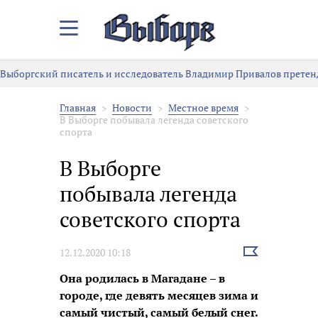
Закрыть/
Открыть
меню
ргский писатель и исследователь Владимир Привалов претендует 
Главная
Новости
Местное время
В Выборге побывала легенда советского
спорта
В Выборге
побывала легенда
советского спорта
Выбрать
12.12.2020 10:18
новость
Она родилась в Магадане – в
городе, где девять месяцев зима и
самый чистый, самый белый снег.