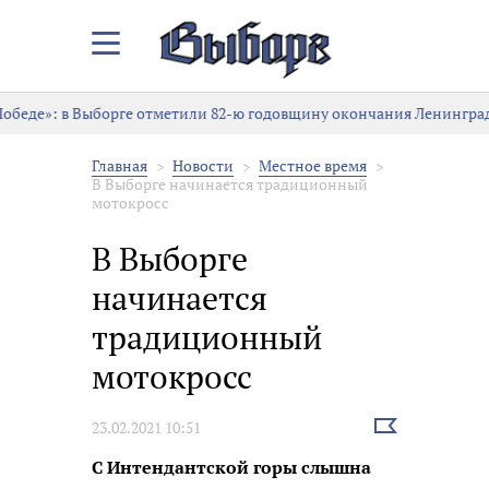
Закрыть/
Открыть
меню
Выборге отметили 82-ю годовщину окончания Ленинградской битвы
Главная
Новости
Местное время
В Выборге начинается традиционный
мотокросс
В Выборге
начинается
традиционный
мотокросс
Выбрать
23.02.2021 10:51
новость
С Интендантской горы слышна