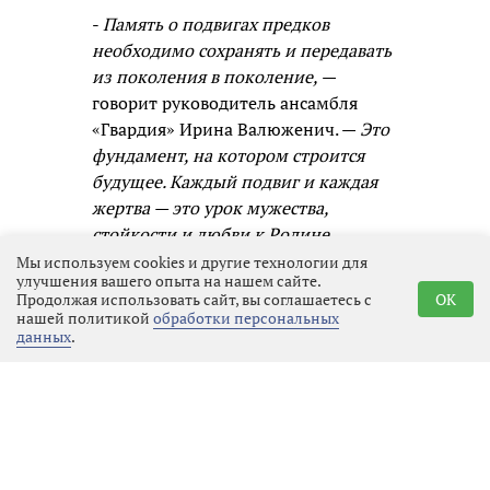
-
Память о подвигах предков
необходимо сохранять и передавать
из поколения в поколение,
—
говорит руководитель ансамбля
«Гвардия» Ирина Валюженич. —
Это
фундамент, на котором строится
будущее. Каждый подвиг и каждая
жертва — это урок мужества,
стойкости и любви к Родине,
который нельзя забывать. Передавая
Мы используем cookies и другие технологии для
улучшения вашего опыта на нашем сайте.
эти истории детям, внукам мы
Продолжая использовать сайт, вы соглашаетесь с
OK
воспитываем в них чувство
нашей политикой
обработки персональных
данных
.
ответственности, гордости и
единства с народом. Я рада, что
через творчество и музыку могу
быть частью этого процесса.
Участник ансамбля «Гвардия»
Михаил Дубайлов отметил, что