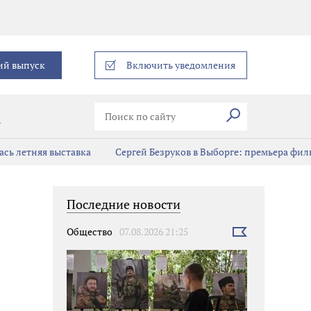
еграм
ий выпуск
Включить уведомления
Искать
В
сь летняя выставка
Сергей Безруков в Выборге: премьера фил
Последние новости
Общество
07.08.2026 21:25
Выбрать
новость