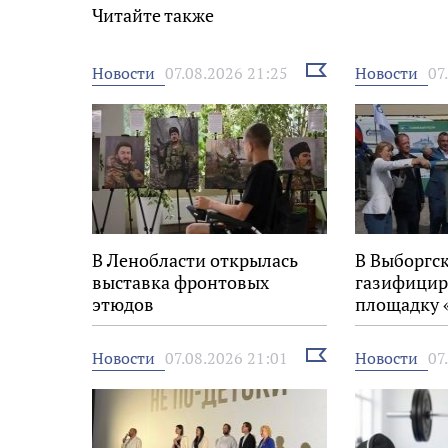
Читайте также
Выбрать
Новости
Новости
07.08.2026 21:25
07
новость
В Ленобласти открылась
В Выборгс
выставка фронтовых
газифицир
этюдов
площадку 
Выбрать
Новости
Новости
07.08.2026 21:01
07
новость