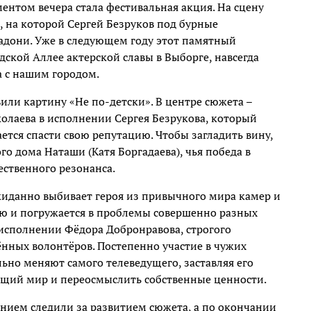
нтом вечера стала фестивальная акция. На сцену
 на которой Сергей Безруков под бурные
ладони. Уже в следующем году этот памятный
дской Аллее актерской славы в Выборге, навсегда
 с нашим городом.
или картину «Не по-детски». В центре сюжета –
олаева в исполнении Сергея Безрукова, который
ется спасти свою репутацию. Чтобы загладить вину,
о дома Наташи (Катя Боргадаева), чья победа в
ственного резонанса.
иданно выбивает героя из привычного мира камер и
ью и погружается в проблемы совершенно разных
исполнении Фёдора Добронравова, строгого
ённых волонтёров. Постепенно участие в чужих
льно меняют самого телеведущего, заставляя его
ющий мир и переосмыслить собственные ценности.
чением следили за развитием сюжета, а по окончании