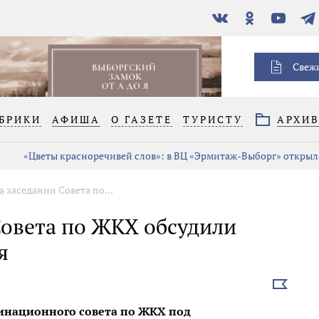
В
Одноклассники
YouTube
Тел
контакте
Свеж
БРИКИ
АФИША
О ГАЗЕТЕ
ТУРИСТУ
АРХИ
«Цветы красноречивей слов»: в ВЦ «Эрмитаж-Выборг» открыла
а заседании Совета по...
Совета по ЖКХ обсудили
я
Выбрать
новость
инационного совета по ЖКХ под