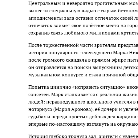
Центральным и невероятно трогательным моме
вынесли специальную ладью с сырым бетоном,
аплодисменты зала оставил отпечаток своей 
отпечаток займет свое почётное место на горо
сохранив связь любимого миллионами артиста
После торжественной части зрителям представ
история популярного телеведущего Марка Ник
после громкого скандала в прямом эфире пыта
он отправляется на поиски выпускницы детског
музыкальном конкурсе и стала причиной обще
Попытка цинично «исправить ситуацию» неож
соцсетей. Марк сталкивается с реальной жизн
людей: неравнодушного школьного учителя в 
нотариуса (Мария Аронова), её дочери и увлеч
судьбах и череда простых добрых дел кардина
впервые по-настоящему взглянуть на окружа
История глубоко тронула зал: зрители с увле