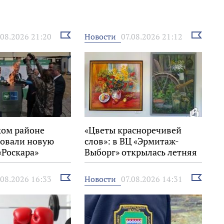
Выбрать
Выбрать
Новости
.08.2026 21:20
07.08.2026 21:12
новость
новость
ком районе
«Цветы красноречивей
овали новую
слов»: в ВЦ «Эрмитаж-
«Роскара»
Выборг» открылась летняя
выставка
Выбрать
Выбрать
Новости
.08.2026 16:33
07.08.2026 14:31
новость
новость