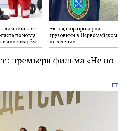
 олимпийского
Эконадзор проверил
бласть помогла
грузовики в Первомайском
» с инвентарём
поселении
ге: премьера фильма «Не по-
Выбрать
новость