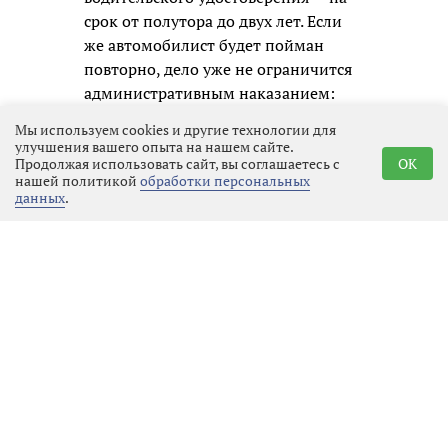
срок от полутора до двух лет. Если
же автомобилист будет пойман
повторно, дело уже не ограничится
административным наказанием:
ему придётся отвечать по уголовной
Мы используем cookies и другие технологии для
статье, а это означает судимость и
улучшения вашего опыта на нашем сайте.
Продолжая использовать сайт, вы соглашаетесь с
OK
гораздо более серьёзные
нашей политикой
обработки персональных
ограничения в будущем.
данных
.
Госавтоинспекция призывает всех
участников движения не надеяться
на авось и помнить, что
единственный надёжный способ
избежать беды — это полностью
исключить алкоголь перед любой
поездкой. В конце концов, вызвать
такси или воспользоваться
общественным транспортом
гораздо дешевле и безопаснее, чем