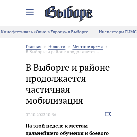
Закрыть/
Открыть
меню
Кинофестиваль «Окно в Европу» в Выборге
Инспекторы ГИМС 
Главная
Новости
Местное время
В Выборге и районе продолжается...
В Выборге и районе
продолжается
частичная
мобилизация
Выбрать
07.10.2022 10:36
новость
На этой неделе к местам
дальнейшего обучения и боевого