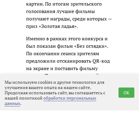
картин. По итогам зрительского
голосования лучшие фильмы
получают награды, среди которых —
приз «Золотая ладья».
Именно в рамках этого конкурса и
был показан фильм «Без оглядки».
По окончании сеанса зрителям
предложили отсканировать QR-код
на экране и поставить фильму
оценку. По результатам подсчёта
Мы используем cookies и другие технологии для
таких голосов и будет определён
улучшения вашего опыта на нашем сайте.
обладатель зрительского приза.
Продолжая использовать сайт, вы соглашаетесь с
OK
нашей политикой
обработки персональных
Показ фильма «Без оглядки»
данных
.
Режиссёр фильма Наталья
Кончаловская призналась, что
любит пробовать новое и выразила
надежду, что фильм не оставит