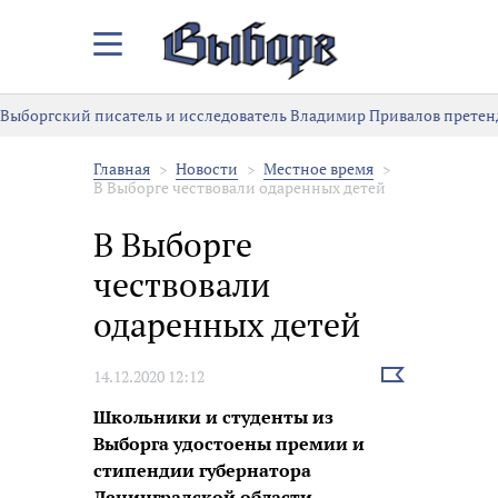
Закрыть/
Открыть
меню
Выборгский писатель и исследователь Владимир Привалов претен
Главная
Новости
Местное время
В Выборге чествовали одаренных детей
В Выборге
чествовали
одаренных детей
Выбрать
14.12.2020 12:12
новость
Школьники и студенты из
Выборга удостоены премии и
стипендии губернатора
Ленинградской области.