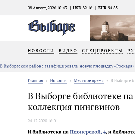
08 Август, 2026 10:43
USD
82.16
EUR
94.83
НОВОСТИ
ВИДЕО
СПЕЦПРОЕКТЫ
РУ
В Выборгском районе газифицировали новую площадку «Роскара»
Главная
Новости
Местное время
В Выборге б
В Выборге библиотеке на
коллекция пингвинов
24.12.2020 16:01
И библиотека на
Пионерской, 4
, и библиот