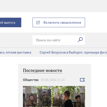
еграм
ий выпуск
Включить уведомления
Искать
В
сь летняя выставка
Сергей Безруков в Выборге: премьера фил
Последние новости
Общество
07.08.2026 21:25
Выбрать
новость