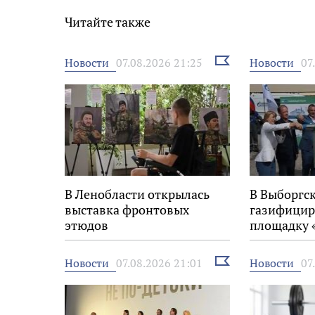
Читайте также
Выбрать
Новости
Новости
07.08.2026 21:25
07
новость
В Ленобласти открылась
В Выборгс
выставка фронтовых
газифицир
этюдов
площадку 
Выбрать
Новости
Новости
07.08.2026 21:01
07
новость