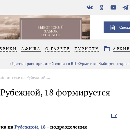
В
Одноклассники
YouTube
Тел
контакте
Свеж
БРИКИ
АФИША
О ГАЗЕТЕ
ТУРИСТУ
АРХИ
«Цветы красноречивей слов»: в ВЦ «Эрмитаж-Выборг» открыла
иблиотеке на Рубежной,...
 Рубежной, 18 формируется
Выбрать
новость
ека на
Рубежной, 18
– подразделения