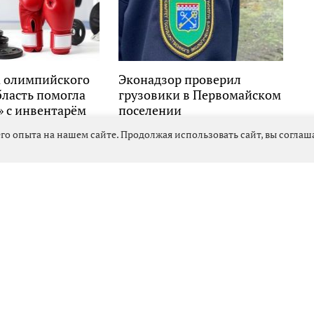
 олимпийского
Эконадзор проверил
бласть помогла
грузовики в Первомайском
» с инвентарём
поселении
го опыта на нашем сайте. Продолжая использовать сайт, вы согла
ге: премьера фильма «Не по-
Выбрать
новость