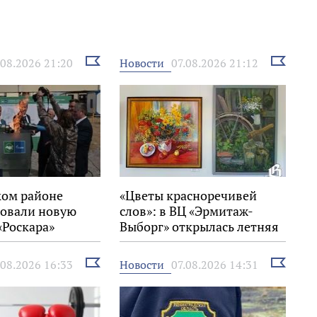
Выбрать
Выбрать
Новости
.08.2026 21:20
07.08.2026 21:12
новость
новость
ком районе
«Цветы красноречивей
овали новую
слов»: в ВЦ «Эрмитаж-
«Роскара»
Выборг» открылась летняя
выставка
Выбрать
Выбрать
Новости
.08.2026 16:33
07.08.2026 14:31
новость
новость